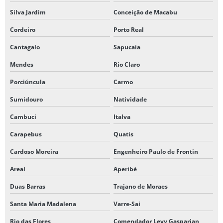
Silva Jardim
Conceição de Macabu
Cordeiro
Porto Real
Cantagalo
Sapucaia
Mendes
Rio Claro
Porciúncula
Carmo
Sumidouro
Natividade
Cambuci
Italva
Carapebus
Quatis
Cardoso Moreira
Engenheiro Paulo de Frontin
Areal
Aperibé
Duas Barras
Trajano de Moraes
Santa Maria Madalena
Varre-Sai
Rio das Flores
Comendador Levy Gasparian