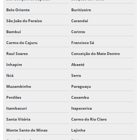
Belo Oriente
Buritizeiro
São João do Paraíso
Carandaí
Bambuí
Corinto
Carmo do Cajuru
Francisco Sá
Raul Soares
Conceição do Mato Dentro
Inhapim
Abaeté
Ibiá
Serro
Muzambinho
Paraguaçu
Perdões
Caxambu
Itambacuri
Itapecerica
Santa Vitória
Carmo do Rio Claro
Monte Santo de Minas
Lajinha