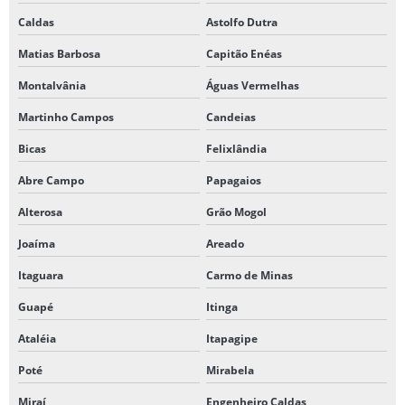
Caldas
Astolfo Dutra
Matias Barbosa
Capitão Enéas
Montalvânia
Águas Vermelhas
Martinho Campos
Candeias
Bicas
Felixlândia
Abre Campo
Papagaios
Alterosa
Grão Mogol
Joaíma
Areado
Itaguara
Carmo de Minas
Guapé
Itinga
Ataléia
Itapagipe
Poté
Mirabela
Miraí
Engenheiro Caldas