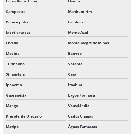
Conselheiro Pena
Divino
Campestre
Manhumirim
Paraisópolis
Lambari
Jaboticatubas
Monte Azul
Ervália
Monte Alegre de Minas
Medina
Barroso
Turmalina
Vazante
Simonésia
Caraí
Ipanema
Itaobim
Guaranésia
Lagoa Formosa
Manga
Varzelândia
Presidente Olegário
Carlos Chagas
Matipó
Águas Formosas