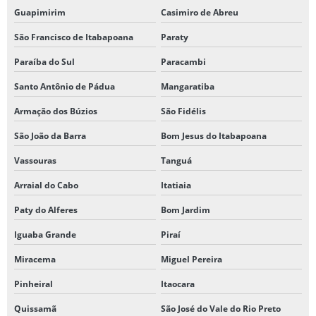
Guapimirim
Casimiro de Abreu
São Francisco de Itabapoana
Paraty
Paraíba do Sul
Paracambi
Santo Antônio de Pádua
Mangaratiba
Armação dos Búzios
São Fidélis
São João da Barra
Bom Jesus do Itabapoana
Vassouras
Tanguá
Arraial do Cabo
Itatiaia
Paty do Alferes
Bom Jardim
Iguaba Grande
Piraí
Miracema
Miguel Pereira
Pinheiral
Itaocara
Quissamã
São José do Vale do Rio Preto