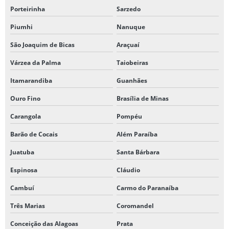
Porteirinha
Sarzedo
Piumhi
Nanuque
São Joaquim de Bicas
Araçuaí
Várzea da Palma
Taiobeiras
Itamarandiba
Guanhães
Ouro Fino
Brasília de Minas
Carangola
Pompéu
Barão de Cocais
Além Paraíba
Juatuba
Santa Bárbara
Espinosa
Cláudio
Cambuí
Carmo do Paranaíba
Três Marias
Coromandel
Conceição das Alagoas
Prata