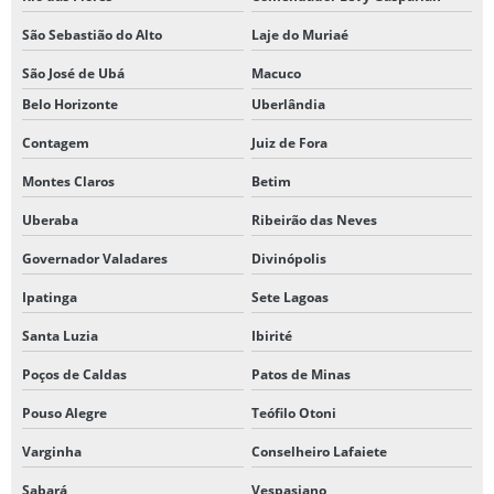
São Sebastião do Alto
Laje do Muriaé
São José de Ubá
Macuco
Belo Horizonte
Uberlândia
Contagem
Juiz de Fora
Montes Claros
Betim
Uberaba
Ribeirão das Neves
Governador Valadares
Divinópolis
Ipatinga
Sete Lagoas
Santa Luzia
Ibirité
Poços de Caldas
Patos de Minas
Pouso Alegre
Teófilo Otoni
Varginha
Conselheiro Lafaiete
Sabará
Vespasiano