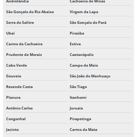
Andrelândia
Cachoeira de Minas
São Gonçalo do Rio Abaixo
Virgem da Lapa
Serra do Salitre
São Gonçalo do Pará
Ubaí
Piraúba
Carmo da Cachoeira
Estiva
Prudente de Morais
Caetanópolis
Cabo Verde
Campo do Meio
Gouveia
São João do Manhuaçu
Resende Costa
São Tiago
Planura
Itanhomi
Antônio Carlos
Juruaia
Congonhal
Pirapetinga
Jacinto
Carmo da Mata