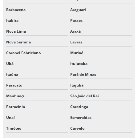
Barbacena
Araguari
Itabira
Passos
Nova Lima
Araxá
Nova Serrana
Lavras
Coronel Fabriciano
Muriaé
Ubá
Ituiutaba
Itaúna
Pará de Minas
Paracatu
Itajubá
Manhuaçu
São João del Rei
Patrocínio
Caratinga
Unaí
Esmeraldas
Timóteo
Curvelo