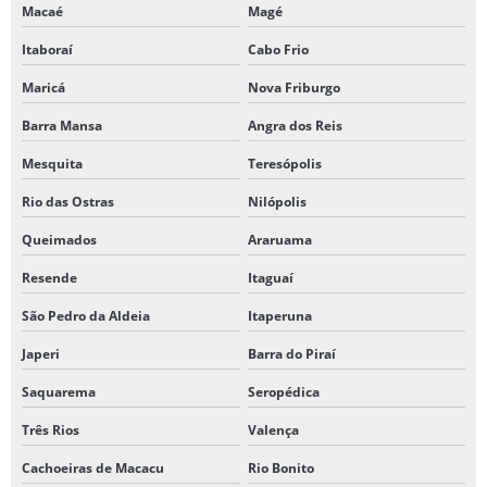
Macaé
Magé
Itaboraí
Cabo Frio
Maricá
Nova Friburgo
Barra Mansa
Angra dos Reis
Mesquita
Teresópolis
Rio das Ostras
Nilópolis
Queimados
Araruama
Resende
Itaguaí
São Pedro da Aldeia
Itaperuna
Japeri
Barra do Piraí
Saquarema
Seropédica
Três Rios
Valença
Cachoeiras de Macacu
Rio Bonito