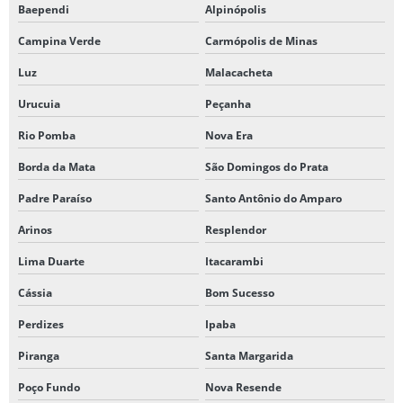
Baependi
Alpinópolis
Campina Verde
Carmópolis de Minas
Luz
Malacacheta
Urucuia
Peçanha
Rio Pomba
Nova Era
Borda da Mata
São Domingos do Prata
Padre Paraíso
Santo Antônio do Amparo
Arinos
Resplendor
Lima Duarte
Itacarambi
Cássia
Bom Sucesso
Perdizes
Ipaba
Piranga
Santa Margarida
Poço Fundo
Nova Resende