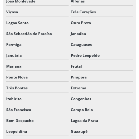
João Monlevade
Alfenas
Viçosa
Três Corações
Lagoa Santa
Ouro Preto
São Sebastião do Paraíso
Janaúba
Formiga
Cataguases
Januária
Pedro Leopoldo
Mariana
Frutal
Ponte Nova
Pirapora
Três Pontas
Extrema
Itabirito
Congonhas
São Francisco
Campo Belo
Bom Despacho
Lagoa da Prata
Leopoldina
Guaxupé