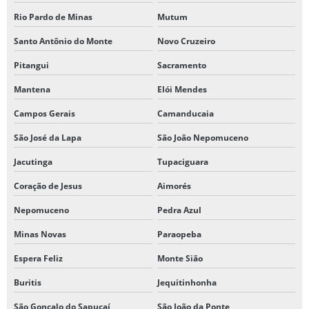
Rio Pardo de Minas
Mutum
Santo Antônio do Monte
Novo Cruzeiro
Pitangui
Sacramento
Mantena
Elói Mendes
Campos Gerais
Camanducaia
São José da Lapa
São João Nepomuceno
Jacutinga
Tupaciguara
Coração de Jesus
Aimorés
Nepomuceno
Pedra Azul
Minas Novas
Paraopeba
Espera Feliz
Monte Sião
Buritis
Jequitinhonha
São Gonçalo do Sapucaí
São João da Ponte