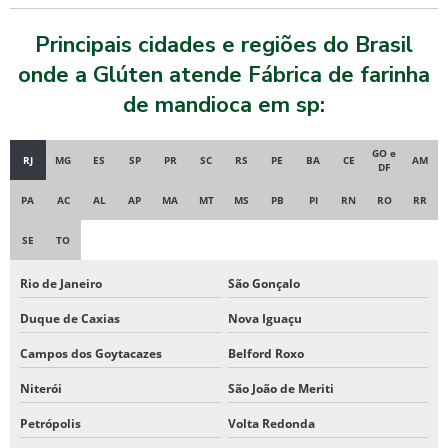
Principais cidades e regiões do Brasil
onde a Glúten atende Fábrica de farinha
de mandioca em sp:
GO e
RJ
MG
ES
SP
PR
SC
RS
PE
BA
CE
AM
DF
PA
AC
AL
AP
MA
MT
MS
PB
PI
RN
RO
RR
SE
TO
Rio de Janeiro
São Gonçalo
Duque de Caxias
Nova Iguaçu
Campos dos Goytacazes
Belford Roxo
Niterói
São João de Meriti
Petrópolis
Volta Redonda