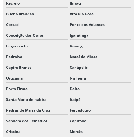
Recreio
Ibiraci
Bueno Brandão
Alto Rio Doce
Coroaci
Ponto dos Volantes
Conceição dos Ouros
Igaratinga
Eugenópolis
Itamogi
Pedralva
Icaraí de Minas
Capim Branco
Canápolis
Urucânia
Ninheira
Porto Firme
Delta
Santa Maria de Itabira
Itaipé
Pedras de Maria da Cruz
Fervedouro
Senhora dos Remédios
Capitólio
Cristina
Mercês