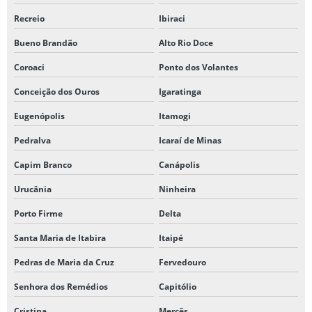
Recreio
Ibiraci
Bueno Brandão
Alto Rio Doce
Coroaci
Ponto dos Volantes
Conceição dos Ouros
Igaratinga
Eugenópolis
Itamogi
Pedralva
Icaraí de Minas
Capim Branco
Canápolis
Urucânia
Ninheira
Porto Firme
Delta
Santa Maria de Itabira
Itaipé
Pedras de Maria da Cruz
Fervedouro
Senhora dos Remédios
Capitólio
Cristina
Mercês