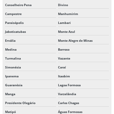
Conselheiro Pena
Divino
Campestre
Manhumirim
Paraisópolis
Lambari
Jaboticatubas
Monte Azul
Ervália
Monte Alegre de Minas
Medina
Barroso
Turmalina
Vazante
Simonésia
Caraí
Ipanema
Itaobim
Guaranésia
Lagoa Formosa
Manga
Varzelândia
Presidente Olegário
Carlos Chagas
Matipó
Águas Formosas