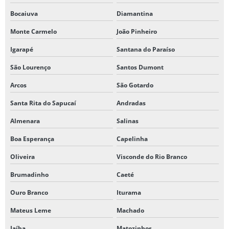
Bocaiuva
Diamantina
Monte Carmelo
João Pinheiro
Igarapé
Santana do Paraíso
São Lourenço
Santos Dumont
Arcos
São Gotardo
Santa Rita do Sapucaí
Andradas
Almenara
Salinas
Boa Esperança
Capelinha
Oliveira
Visconde do Rio Branco
Brumadinho
Caeté
Ouro Branco
Iturama
Mateus Leme
Machado
Jaíba
Matozinhos