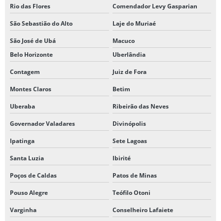
Rio das Flores
Comendador Levy Gasparian
São Sebastião do Alto
Laje do Muriaé
São José de Ubá
Macuco
Belo Horizonte
Uberlândia
Contagem
Juiz de Fora
Montes Claros
Betim
Uberaba
Ribeirão das Neves
Governador Valadares
Divinópolis
Ipatinga
Sete Lagoas
Santa Luzia
Ibirité
Poços de Caldas
Patos de Minas
Pouso Alegre
Teófilo Otoni
Varginha
Conselheiro Lafaiete