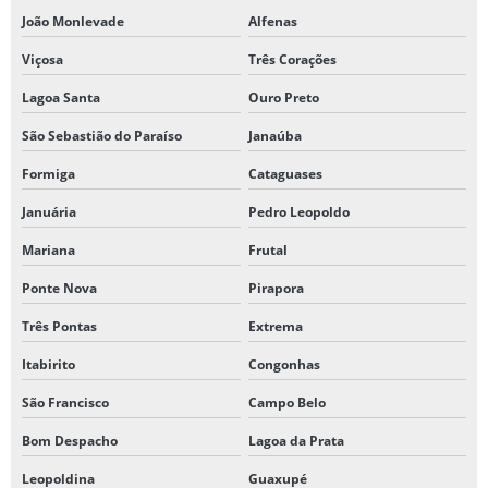
João Monlevade
Alfenas
Viçosa
Três Corações
Lagoa Santa
Ouro Preto
São Sebastião do Paraíso
Janaúba
Formiga
Cataguases
Januária
Pedro Leopoldo
Mariana
Frutal
Ponte Nova
Pirapora
Três Pontas
Extrema
Itabirito
Congonhas
São Francisco
Campo Belo
Bom Despacho
Lagoa da Prata
Leopoldina
Guaxupé