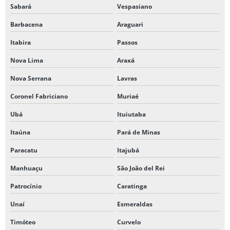
Sabará
Vespasiano
Barbacena
Araguari
Itabira
Passos
Nova Lima
Araxá
Nova Serrana
Lavras
Coronel Fabriciano
Muriaé
Ubá
Ituiutaba
Itaúna
Pará de Minas
Paracatu
Itajubá
Manhuaçu
São João del Rei
Patrocínio
Caratinga
Unaí
Esmeraldas
Timóteo
Curvelo