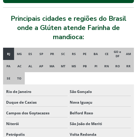
Principais cidades e regiões do Brasil
onde a Glúten atende Farinha de
mandioca:
GO e
RJ
MG
ES
SP
PR
SC
RS
PE
BA
CE
AM
DF
PA
AC
AL
AP
MA
MT
MS
PB
PI
RN
RO
RR
SE
TO
Rio de Janeiro
São Gonçalo
Duque de Caxias
Nova Iguaçu
Campos dos Goytacazes
Belford Roxo
Niterói
São João de Meriti
Petrópolis
Volta Redonda