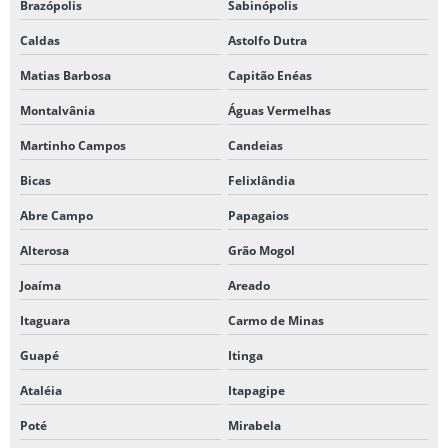
Brazópolis
Sabinópolis
Caldas
Astolfo Dutra
Matias Barbosa
Capitão Enéas
Montalvânia
Águas Vermelhas
Martinho Campos
Candeias
Bicas
Felixlândia
Abre Campo
Papagaios
Alterosa
Grão Mogol
Joaíma
Areado
Itaguara
Carmo de Minas
Guapé
Itinga
Ataléia
Itapagipe
Poté
Mirabela