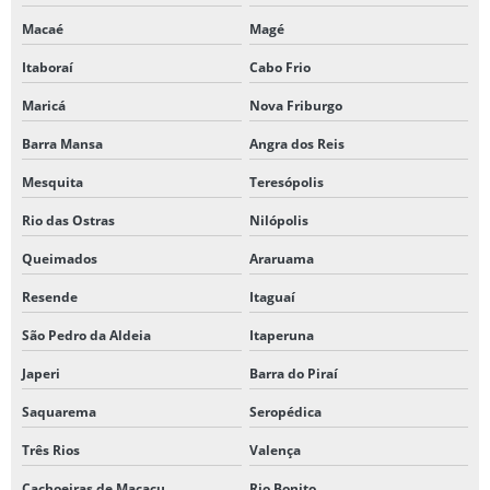
Macaé
Magé
Itaboraí
Cabo Frio
Maricá
Nova Friburgo
Barra Mansa
Angra dos Reis
Mesquita
Teresópolis
Rio das Ostras
Nilópolis
Queimados
Araruama
Resende
Itaguaí
São Pedro da Aldeia
Itaperuna
Japeri
Barra do Piraí
Saquarema
Seropédica
Três Rios
Valença
Cachoeiras de Macacu
Rio Bonito