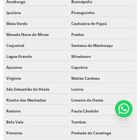
Arceburgo
Buenópolis
Ipuiúna
Piranguinho
Mata Verde
Cachoeira de Pajeú
Morada Nova de Minas
Prados
Coqueiral
Santana do Manhuaçu
Lagoa Grande
Miradouro
Açucena
Caputira
Virgínia
Matias Cardoso
São Sebastião do Oeste
Lontra
Riacho dos Machados
Limeira do Oeste
Rodeiro
Paula Cândido
Belo Vale
Tombos
Pimenta
Piedade de Caratinga