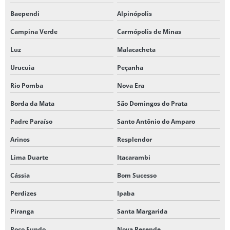
Baependi
Alpinópolis
Campina Verde
Carmópolis de Minas
Luz
Malacacheta
Urucuia
Peçanha
Rio Pomba
Nova Era
Borda da Mata
São Domingos do Prata
Padre Paraíso
Santo Antônio do Amparo
Arinos
Resplendor
Lima Duarte
Itacarambi
Cássia
Bom Sucesso
Perdizes
Ipaba
Piranga
Santa Margarida
Poço Fundo
Nova Resende