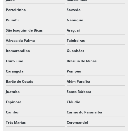
Porteirinha
Sarzedo
Piumhi
Nanuque
São Joaquim de Bicas
Araçuaí
Várzea da Palma
Taiobeiras
Itamarandiba
Guanhães
Ouro Fino
Brasília de Minas
Carangola
Pompéu
Barão de Cocais
Além Paraíba
Juatuba
Santa Bárbara
Espinosa
Cláudio
Cambuí
Carmo do Paranaíba
Três Marias
Coromandel