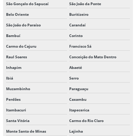
São Gonçalo do Sapucaí
São João da Ponte
Belo Oriente
Buritizeiro
São João do Paraíso
Carandaí
Bambuí
Corinto
Carmo do Cajuru
Francisco Sá
Raul Soares
Conceição do Mato Dentro
Inhapim
Abaeté
Ibiá
Serro
Muzambinho
Paraguaçu
Perdões
Caxambu
Itambacuri
Itapecerica
Santa Vitória
Carmo do Rio Claro
Monte Santo de Minas
Lajinha