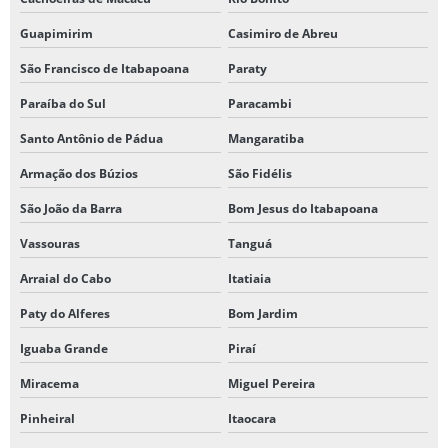
Guapimirim
Casimiro de Abreu
São Francisco de Itabapoana
Paraty
Paraíba do Sul
Paracambi
Santo Antônio de Pádua
Mangaratiba
Armação dos Búzios
São Fidélis
São João da Barra
Bom Jesus do Itabapoana
Vassouras
Tanguá
Arraial do Cabo
Itatiaia
Paty do Alferes
Bom Jardim
Iguaba Grande
Piraí
Miracema
Miguel Pereira
Pinheiral
Itaocara