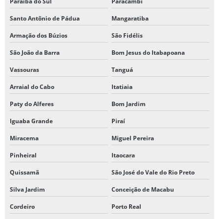
Paraíba do Sul
Paracambi
Santo Antônio de Pádua
Mangaratiba
Armação dos Búzios
São Fidélis
São João da Barra
Bom Jesus do Itabapoana
Vassouras
Tanguá
Arraial do Cabo
Itatiaia
Paty do Alferes
Bom Jardim
Iguaba Grande
Piraí
Miracema
Miguel Pereira
Pinheiral
Itaocara
Quissamã
São José do Vale do Rio Preto
Silva Jardim
Conceição de Macabu
Cordeiro
Porto Real