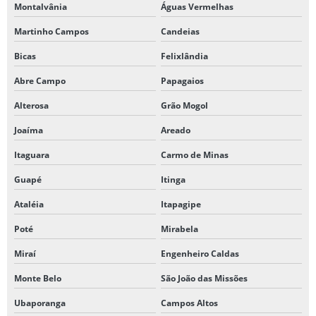
Montalvânia
Águas Vermelhas
Martinho Campos
Candeias
Bicas
Felixlândia
Abre Campo
Papagaios
Alterosa
Grão Mogol
Joaíma
Areado
Itaguara
Carmo de Minas
Guapé
Itinga
Ataléia
Itapagipe
Poté
Mirabela
Miraí
Engenheiro Caldas
Monte Belo
São João das Missões
Ubaporanga
Campos Altos