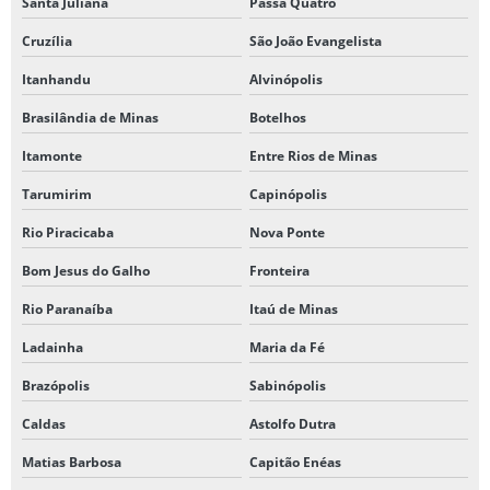
Santa Juliana
Passa Quatro
Cruzília
São João Evangelista
Itanhandu
Alvinópolis
Brasilândia de Minas
Botelhos
Itamonte
Entre Rios de Minas
Tarumirim
Capinópolis
Rio Piracicaba
Nova Ponte
Bom Jesus do Galho
Fronteira
Rio Paranaíba
Itaú de Minas
Ladainha
Maria da Fé
Brazópolis
Sabinópolis
Caldas
Astolfo Dutra
Matias Barbosa
Capitão Enéas