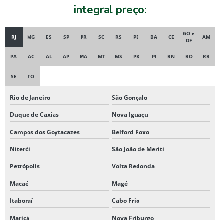
integral preço:
GO e
RJ
MG
ES
SP
PR
SC
RS
PE
BA
CE
AM
DF
PA
AC
AL
AP
MA
MT
MS
PB
PI
RN
RO
RR
SE
TO
Rio de Janeiro
São Gonçalo
Duque de Caxias
Nova Iguaçu
Campos dos Goytacazes
Belford Roxo
Niterói
São João de Meriti
Petrópolis
Volta Redonda
Macaé
Magé
Itaboraí
Cabo Frio
Maricá
Nova Friburgo