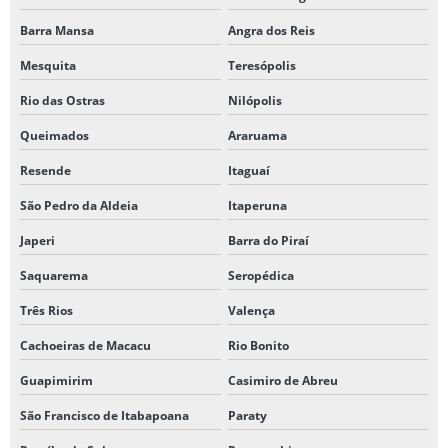
Barra Mansa
Angra dos Reis
Mesquita
Teresópolis
Rio das Ostras
Nilópolis
Queimados
Araruama
Resende
Itaguaí
São Pedro da Aldeia
Itaperuna
Japeri
Barra do Piraí
Saquarema
Seropédica
Três Rios
Valença
Cachoeiras de Macacu
Rio Bonito
Guapimirim
Casimiro de Abreu
São Francisco de Itabapoana
Paraty