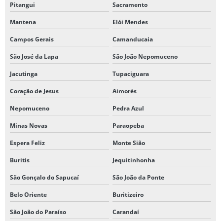
Pitangui
Sacramento
Mantena
Elói Mendes
Campos Gerais
Camanducaia
São José da Lapa
São João Nepomuceno
Jacutinga
Tupaciguara
Coração de Jesus
Aimorés
Nepomuceno
Pedra Azul
Minas Novas
Paraopeba
Espera Feliz
Monte Sião
Buritis
Jequitinhonha
São Gonçalo do Sapucaí
São João da Ponte
Belo Oriente
Buritizeiro
São João do Paraíso
Carandaí