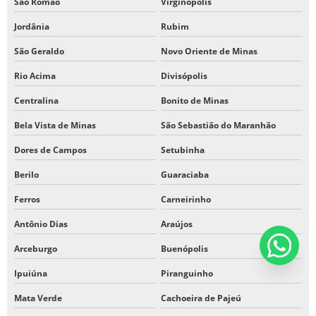
São Romão
Virginópolis
Jordânia
Rubim
São Geraldo
Novo Oriente de Minas
Rio Acima
Divisópolis
Centralina
Bonito de Minas
Bela Vista de Minas
São Sebastião do Maranhão
Dores de Campos
Setubinha
Berilo
Guaraciaba
Ferros
Carneirinho
Antônio Dias
Araújos
Arceburgo
Buenópolis
Ipuiúna
Piranguinho
Mata Verde
Cachoeira de Pajeú