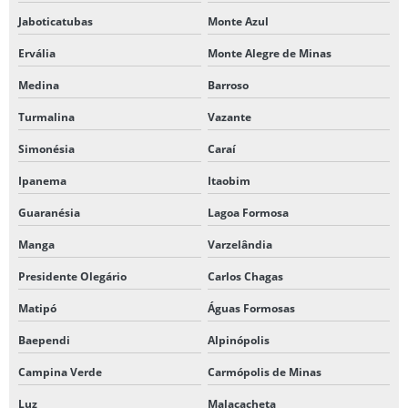
Jaboticatubas
Monte Azul
Ervália
Monte Alegre de Minas
Medina
Barroso
Turmalina
Vazante
Simonésia
Caraí
Ipanema
Itaobim
Guaranésia
Lagoa Formosa
Manga
Varzelândia
Presidente Olegário
Carlos Chagas
Matipó
Águas Formosas
Baependi
Alpinópolis
Campina Verde
Carmópolis de Minas
Luz
Malacacheta