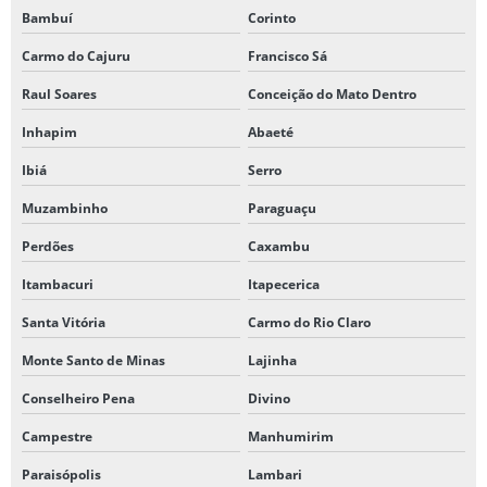
Bambuí
Corinto
Carmo do Cajuru
Francisco Sá
Raul Soares
Conceição do Mato Dentro
Inhapim
Abaeté
Ibiá
Serro
Muzambinho
Paraguaçu
Perdões
Caxambu
Itambacuri
Itapecerica
Santa Vitória
Carmo do Rio Claro
Monte Santo de Minas
Lajinha
Conselheiro Pena
Divino
Campestre
Manhumirim
Paraisópolis
Lambari