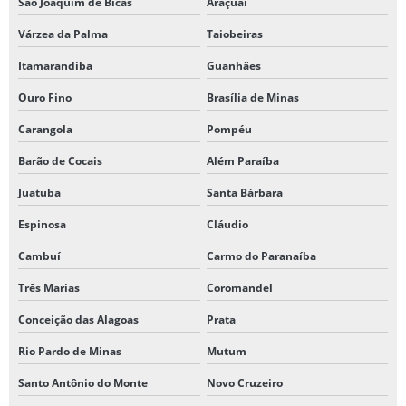
São Joaquim de Bicas
Araçuaí
Várzea da Palma
Taiobeiras
Itamarandiba
Guanhães
Ouro Fino
Brasília de Minas
Carangola
Pompéu
Barão de Cocais
Além Paraíba
Juatuba
Santa Bárbara
Espinosa
Cláudio
Cambuí
Carmo do Paranaíba
Três Marias
Coromandel
Conceição das Alagoas
Prata
Rio Pardo de Minas
Mutum
Santo Antônio do Monte
Novo Cruzeiro