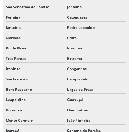
São Sebastião do Paraíso
Janaúba
Formiga
Cataguases
Januária
Pedro Leopoldo
Mariana
Frutal
Ponte Nova
Pirapora
Três Pontas
Extrema
Itabirito
Congonhas
São Francisco
Campo Belo
Bom Despacho
Lagoa da Prata
Leopoldina
Guaxupé
Bocaiuva
Diamantina
Monte Carmelo
João Pinheiro
Igarapé
Santana do Paraíso