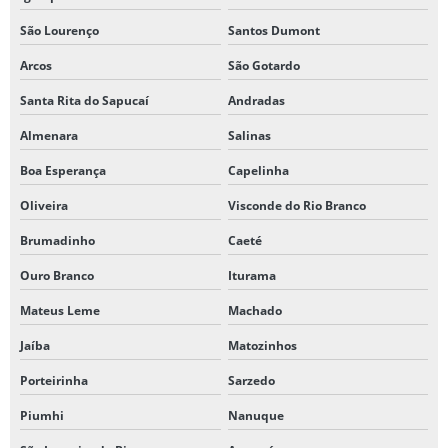
São Lourenço
Santos Dumont
Arcos
São Gotardo
Santa Rita do Sapucaí
Andradas
Almenara
Salinas
Boa Esperança
Capelinha
Oliveira
Visconde do Rio Branco
Brumadinho
Caeté
Ouro Branco
Iturama
Mateus Leme
Machado
Jaíba
Matozinhos
Porteirinha
Sarzedo
Piumhi
Nanuque