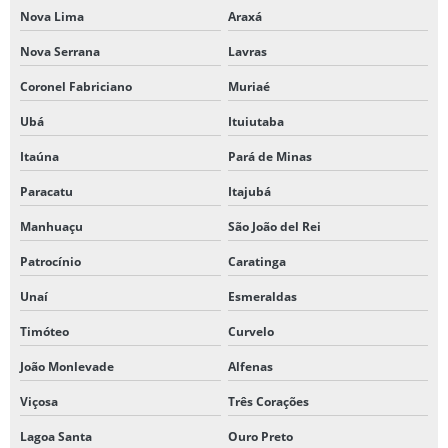
Nova Lima
Araxá
Nova Serrana
Lavras
Coronel Fabriciano
Muriaé
Ubá
Ituiutaba
Itaúna
Pará de Minas
Paracatu
Itajubá
Manhuaçu
São João del Rei
Patrocínio
Caratinga
Unaí
Esmeraldas
Timóteo
Curvelo
João Monlevade
Alfenas
Viçosa
Três Corações
Lagoa Santa
Ouro Preto