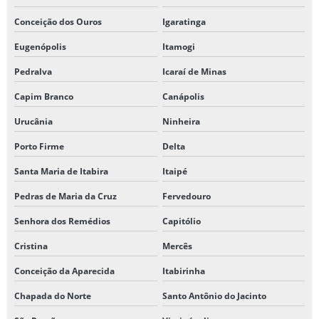
Conceição dos Ouros
Igaratinga
Eugenópolis
Itamogi
Pedralva
Icaraí de Minas
Capim Branco
Canápolis
Urucânia
Ninheira
Porto Firme
Delta
Santa Maria de Itabira
Itaipé
Pedras de Maria da Cruz
Fervedouro
Senhora dos Remédios
Capitólio
Cristina
Mercês
Conceição da Aparecida
Itabirinha
Chapada do Norte
Santo Antônio do Jacinto