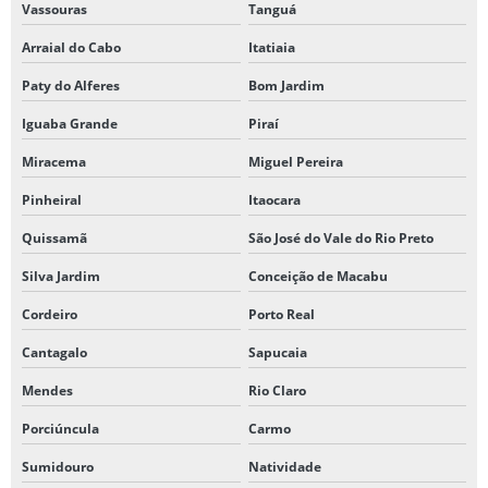
Vassouras
Tanguá
Arraial do Cabo
Itatiaia
Paty do Alferes
Bom Jardim
Iguaba Grande
Piraí
Miracema
Miguel Pereira
Pinheiral
Itaocara
Quissamã
São José do Vale do Rio Preto
Silva Jardim
Conceição de Macabu
Cordeiro
Porto Real
Cantagalo
Sapucaia
Mendes
Rio Claro
Porciúncula
Carmo
Sumidouro
Natividade