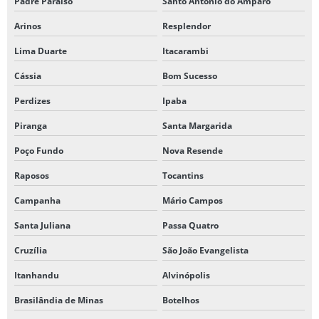
Padre Paraíso
Santo Antônio do Amparo
Arinos
Resplendor
Lima Duarte
Itacarambi
Cássia
Bom Sucesso
Perdizes
Ipaba
Piranga
Santa Margarida
Poço Fundo
Nova Resende
Raposos
Tocantins
Campanha
Mário Campos
Santa Juliana
Passa Quatro
Cruzília
São João Evangelista
Itanhandu
Alvinópolis
Brasilândia de Minas
Botelhos