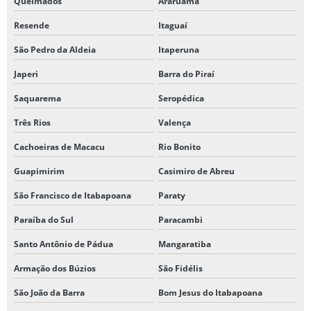
Queimados
Araruama
Resende
Itaguaí
São Pedro da Aldeia
Itaperuna
Japeri
Barra do Piraí
Saquarema
Seropédica
Três Rios
Valença
Cachoeiras de Macacu
Rio Bonito
Guapimirim
Casimiro de Abreu
São Francisco de Itabapoana
Paraty
Paraíba do Sul
Paracambi
Santo Antônio de Pádua
Mangaratiba
Armação dos Búzios
São Fidélis
São João da Barra
Bom Jesus do Itabapoana