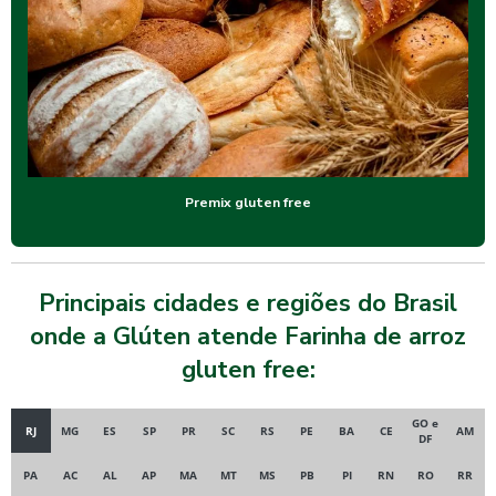
Premix gluten free
Principais cidades e regiões do Brasil
onde a Glúten atende Farinha de arroz
gluten free:
GO e
RJ
MG
ES
SP
PR
SC
RS
PE
BA
CE
AM
DF
PA
AC
AL
AP
MA
MT
MS
PB
PI
RN
RO
RR