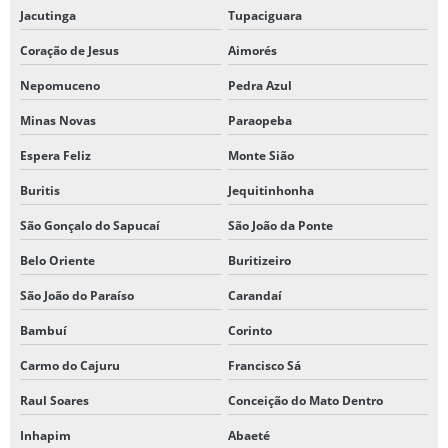
Jacutinga
Tupaciguara
Coração de Jesus
Aimorés
Nepomuceno
Pedra Azul
Minas Novas
Paraopeba
Espera Feliz
Monte Sião
Buritis
Jequitinhonha
São Gonçalo do Sapucaí
São João da Ponte
Belo Oriente
Buritizeiro
São João do Paraíso
Carandaí
Bambuí
Corinto
Carmo do Cajuru
Francisco Sá
Raul Soares
Conceição do Mato Dentro
Inhapim
Abaeté