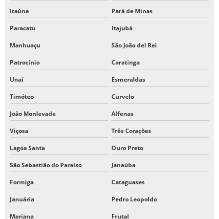
Itaúna
Pará de Minas
Paracatu
Itajubá
Manhuaçu
São João del Rei
Patrocínio
Caratinga
Unaí
Esmeraldas
Timóteo
Curvelo
João Monlevade
Alfenas
Viçosa
Três Corações
Lagoa Santa
Ouro Preto
São Sebastião do Paraíso
Janaúba
Formiga
Cataguases
Januária
Pedro Leopoldo
Mariana
Frutal