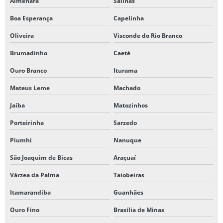
Almenara
Salinas
Boa Esperança
Capelinha
Oliveira
Visconde do Rio Branco
Brumadinho
Caeté
Ouro Branco
Iturama
Mateus Leme
Machado
Jaíba
Matozinhos
Porteirinha
Sarzedo
Piumhi
Nanuque
São Joaquim de Bicas
Araçuaí
Várzea da Palma
Taiobeiras
Itamarandiba
Guanhães
Ouro Fino
Brasília de Minas