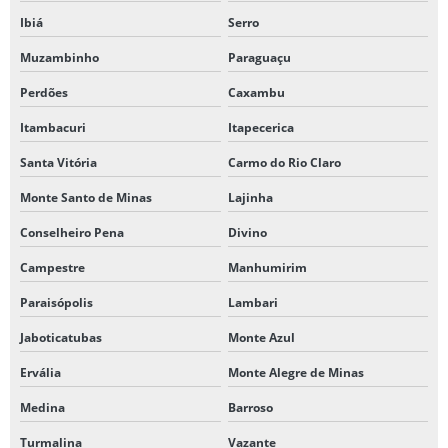
Ibiá
Serro
Muzambinho
Paraguaçu
Perdões
Caxambu
Itambacuri
Itapecerica
Santa Vitória
Carmo do Rio Claro
Monte Santo de Minas
Lajinha
Conselheiro Pena
Divino
Campestre
Manhumirim
Paraisópolis
Lambari
Jaboticatubas
Monte Azul
Ervália
Monte Alegre de Minas
Medina
Barroso
Turmalina
Vazante