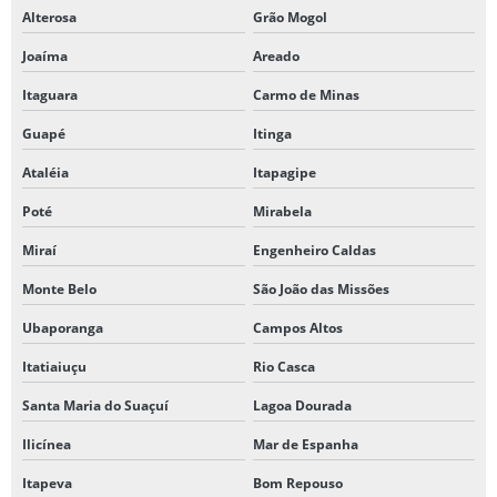
Alterosa
Grão Mogol
Joaíma
Areado
Itaguara
Carmo de Minas
Guapé
Itinga
Ataléia
Itapagipe
Poté
Mirabela
Miraí
Engenheiro Caldas
Monte Belo
São João das Missões
Ubaporanga
Campos Altos
Itatiaiuçu
Rio Casca
Santa Maria do Suaçuí
Lagoa Dourada
Ilicínea
Mar de Espanha
Itapeva
Bom Repouso