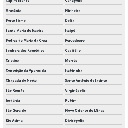
Capim Branco
Canápolis
Urucânia
Ninheira
Porto Firme
Delta
Santa Maria de Itabira
Itaipé
Pedras de Maria da Cruz
Fervedouro
Senhora dos Remédios
Capitólio
Cristina
Mercês
Conceição da Aparecida
Itabirinha
Chapada do Norte
Santo Antônio do Jacinto
São Romão
Virginópolis
Jordânia
Rubim
São Geraldo
Novo Oriente de Minas
Rio Acima
Divisópolis