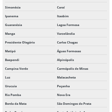
Simonésia
Caraí
Ipanema
Itaobim
Guaranésia
Lagoa Formosa
Manga
Varzelândia
Presidente Olegário
Carlos Chagas
Matipó
Águas Formosas
Baependi
Alpinópolis
Campina Verde
Carmópolis de Minas
Luz
Malacacheta
Urucuia
Peçanha
Rio Pomba
Nova Era
Borda da Mata
São Domingos do Prata