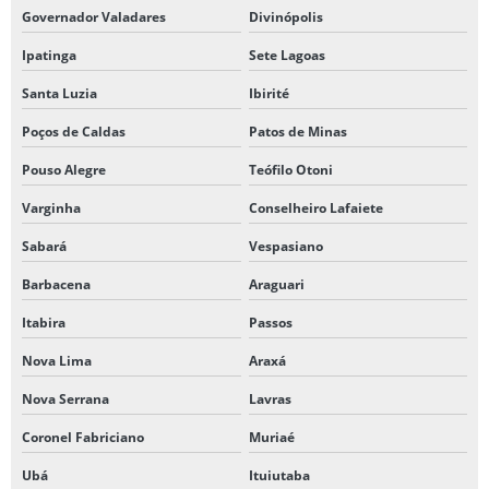
Governador Valadares
Divinópolis
Ipatinga
Sete Lagoas
Santa Luzia
Ibirité
Poços de Caldas
Patos de Minas
Pouso Alegre
Teófilo Otoni
Varginha
Conselheiro Lafaiete
Sabará
Vespasiano
Barbacena
Araguari
Itabira
Passos
Nova Lima
Araxá
Nova Serrana
Lavras
Coronel Fabriciano
Muriaé
Ubá
Ituiutaba