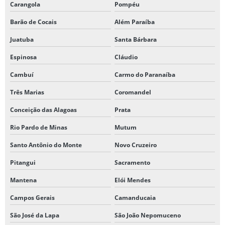
Carangola
Pompéu
Barão de Cocais
Além Paraíba
Juatuba
Santa Bárbara
Espinosa
Cláudio
Cambuí
Carmo do Paranaíba
Três Marias
Coromandel
Conceição das Alagoas
Prata
Rio Pardo de Minas
Mutum
Santo Antônio do Monte
Novo Cruzeiro
Pitangui
Sacramento
Mantena
Elói Mendes
Campos Gerais
Camanducaia
São José da Lapa
São João Nepomuceno